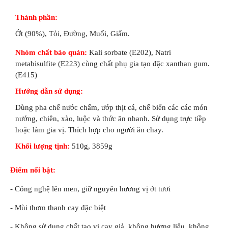
Thành phần:
Ớt (90%), Tỏi, Đường, Muối, Giấm.
Nhóm chất bảo quản:
Kali sorbate (E202), Natri
metabisulfite (E223) cùng chất phụ gia tạo đặc xanthan gum.
(E415)
Hướng dẫn sử dụng:
Dùng pha chế nước chấm, ướp thịt cá, chế biến các các món
nướng, chiên, xào, luộc và thức ăn nhanh. Sử dụng trực tiềp
hoặc làm gia vị. Thích hợp cho người ăn chay.
Khối lượng tịnh:
510g, 3859g
Điểm nổi bật:
- Công nghệ lên men, giữ nguyên hương vị ớt tươi
- Mùi thơm thanh cay đặc biệt
- Không sử dụng chất tạo vị cay giả, không hương liệu, không