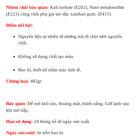
Nhóm chất bảo quản:
Kali sorbate (E202), Natri metabisulfite
(E223) cùng chất phụ gia tạo đặc xanthan gum. (E415)
Điểm nổi bật:
Nguyên liệu tự nhiên từ những trái ớt chín tươi nguyên
chất.
Không sử dụng chất tạo màu.
Bao bì, thiết kế nhãn mác tinh tế,
Chủng loại:
482gr
Bảo quản:
Để nơi khô ráo, thoáng mát, tránh nắng. Giữ lạnh sau
khi mở nắp.
Hạn sử dụng:
24 tháng kể từ ngày sản xuất.
Ngày sản xuất:
In trên bao bì.