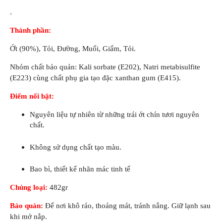
.
Thành phần:
Ớt (90%), Tỏi, Đường, Muối, Giấm, Tỏi.
Nhóm chất bảo quản: Kali sorbate (E202), Natri metabisulfite
(E223) cùng chất phụ gia tạo đặc xanthan gum (E415).
Điểm nổi bật:
Nguyên liệu tự nhiên từ những trái ớt chín tươi nguyên
chất.
Không sử dụng chất tạo màu.
Bao bì, thiết kế nhãn mác tinh tế
Chủng loại:
482gr
Bảo quản:
Để nơi khô ráo, thoáng mát, tránh nắng. Giữ lạnh sau
khi mở nắp.